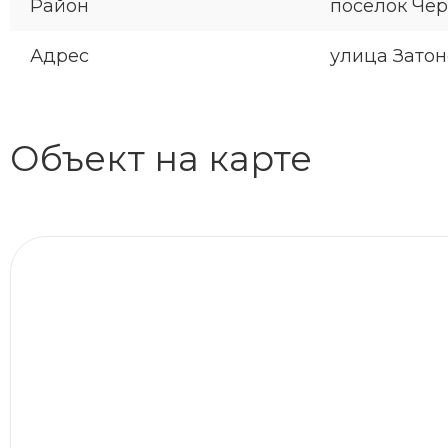
Район
посёлок Чё
Адрес
улица Затонс
Объект на карте