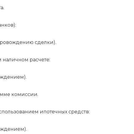
а.
нков):
опровождению сделки).
наличном расчете:
ождением).
сумме комиссии.
пользованием ипотечных средств:
ождением).