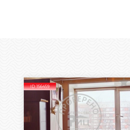
ID 156459