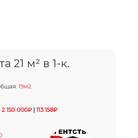
 21 м² в 1-к.
общая:
19м2
:
2 150 000₽
|
113 158₽
О