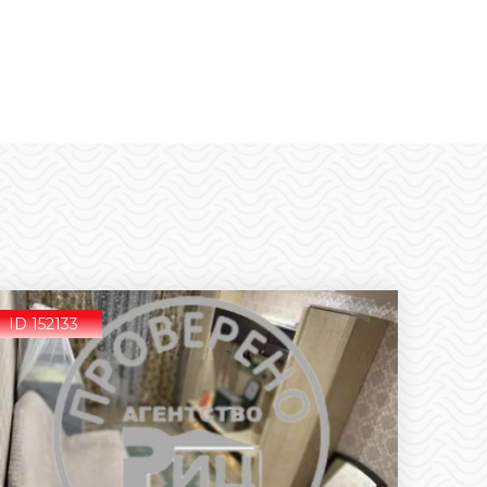
ID 152133