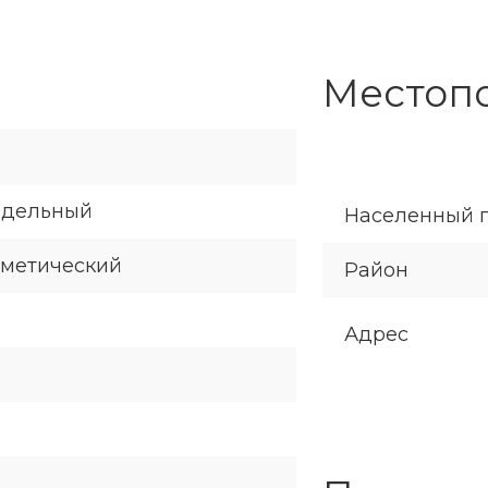
Местоп
здельный
Населенный 
сметический
Район
Адрес