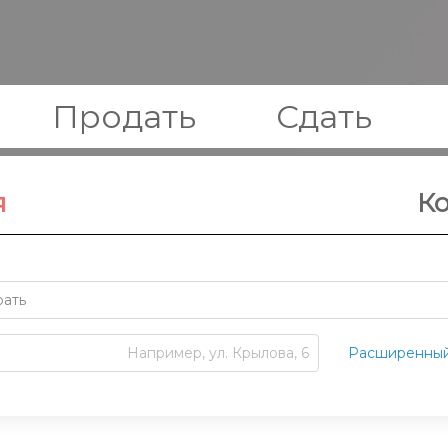
Продать
Сдать
я
К
ать
Расширенный